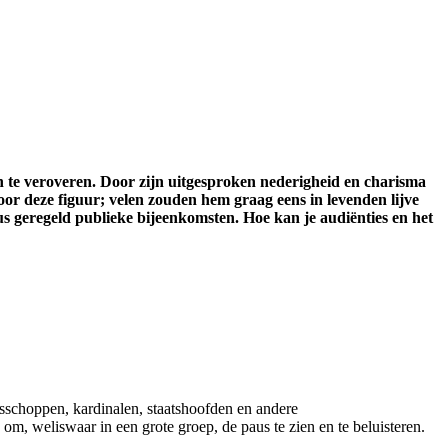
n te veroveren. Door zijn uitgesproken nederigheid en charisma
or deze figuur; velen zouden hem graag eens in levenden lijve
us geregeld publieke bijeenkomsten. Hoe kan je audiënties en het
isschoppen, kardinalen, staatshoofden en andere
m, weliswaar in een grote groep, de paus te zien en te beluisteren.