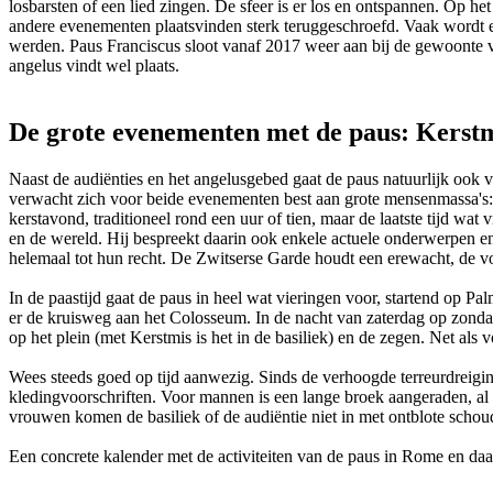
losbarsten of een lied zingen. De sfeer is er los en ontspannen. Op he
andere evenementen plaatsvinden sterk teruggeschroefd. Vaak wordt er 
werden. Paus Franciscus sloot vanaf 2017 weer aan bij de gewoonte van
angelus vindt wel plaats.
De grote evenementen met de paus: Kerstm
Naast de audiënties en het angelusgebed gaat de paus natuurlijk ook 
verwacht zich voor beide evenementen best aan grote mensenmassa's:
kerstavond, traditioneel rond een uur of tien, maar de laatste tijd wat
en de wereld. Hij bespreekt daarin ook enkele actuele onderwerpen en 
helemaal tot hun recht. De Zwitserse Garde houdt een erewacht, de vol
In de paastijd gaat de paus in heel wat vieringen voor, startend op P
er de kruisweg aan het Colosseum. In de nacht van zaterdag op zondag
op het plein (met Kerstmis is het in de basiliek) en de zegen. Net als
Wees steeds goed op tijd aanwezig. Sinds de verhoogde terreurdreig
kledingvoorschriften. Voor mannen is een lange broek aangeraden, al 
vrouwen komen de basiliek of de audiëntie niet in met ontblote schoud
Een concrete kalender met de activiteiten van de paus in Rome en daa