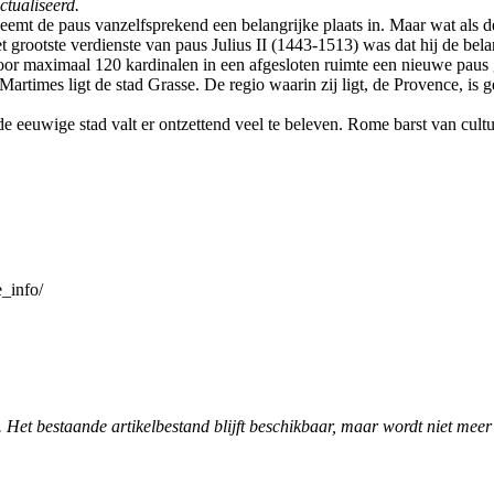
ctualiseerd.
emt de paus vanzelfsprekend een belangrijke plaats in. Maar wat als 
t grootste verdienste van paus Julius II (1443-1513) was dat hij de bel
door maximaal 120 kardinalen in een afgesloten ruimte een nieuwe pau
Martimes ligt de stad Grasse. De regio waarin zij ligt, de Provence, i
de eeuwige stad valt er ontzettend veel te beleven. Rome barst van cu
e_info/
. Het bestaande artikelbestand blijft beschikbaar, maar wordt niet meer