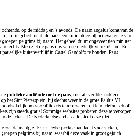
's ochtends, op de middag en 's avonds. De naam angelus komt van de
e, korte gebed houdt de paus een korte uitleg bij het evangelie van
e groepen pelgrims bij naam. Het geheel duurt ongeveer tien minuten
an rechts. Men ziet de paus dus van een redelijk verre afstand. Een
pauselijke buitenverblijf in Castel Gandolfo te houden. Paus
k de
publieke audiëntie met de paus
, ook al is er hier ook een
p het Sint-Pietersplein, bij slechts weer in de grote Paulus VI-
s noodzakelijk om vooraf tickets te reserveren; dit kan telefonisch of
ets zijn steeds gratis! Sommige websites proberen deze te verkopen,
van de tickets. De Nederlandse ambassade biedt deze niet.
 groet de menigte. Er is steeds speciale aandacht voor zieken,
 groepen pelgrims bij naam, waarbij deze vaak in groot gejuich