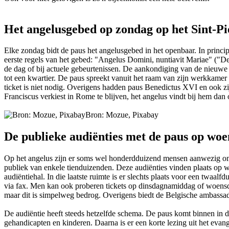
Het angelusgebed op zondag op het Sint-Pi
Elke zondag bidt de paus het angelusgebed in het openbaar. In princ
eerste regels van het gebed: "Angelus Domini, nuntiavit Mariae" ("De
de dag of bij actuele gebeurtenissen. De aankondiging van de nieuwe 
tot een kwartier. De paus spreekt vanuit het raam van zijn werkkamer 
ticket is niet nodig. Overigens hadden paus Benedictus XVI en ook z
Franciscus verkiest in Rome te blijven, het angelus vindt bij hem dan 
Bron: Mozue, Pixabay
De publieke audiënties met de paus op wo
Op het angelus zijn er soms wel honderdduizend mensen aanwezig om e
publiek van enkele tienduizenden. Deze audiënties vinden plaats op woe
audiëntiehal. In die laatste ruimte is er slechts plaats voor een twaalf
via fax. Men kan ook proberen tickets op dinsdagnamiddag of woensda
maar dit is simpelweg bedrog. Overigens biedt de Belgische ambassade 
De audiëntie heeft steeds hetzelfde schema. De paus komt binnen in de
gehandicapten en kinderen. Daarna is er een korte lezing uit het eva