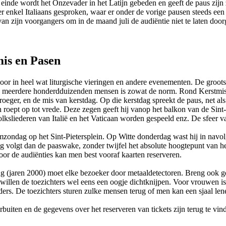
t einde wordt het Onzevader in het Latijn gebeden en geeft de paus zijn 
enkel Italiaans gesproken, waar er onder de vorige pausen steeds een ze
 zijn voorgangers om in de maand juli de audiëntie niet te laten doorga
is en Pasen
voor in heel wat liturgische vieringen en andere evenementen. De groots
 meerdere honderdduizenden mensen is zowat de norm. Rond Kerstmis g
 vroeger, en de mis van kerstdag. Op die kerstdag spreekt de paus, net al
roept op tot vrede. Deze zegen geeft hij vanop het balkon van de Sint-
ksliederen van Italië en het Vaticaan worden gespeeld enz. De sfeer va
almzondag op het Sint-Pietersplein. Op Witte donderdag wast hij in nav
 volgt dan de paaswake, zonder twijfel het absolute hoogtepunt van het
 voor de audiënties kan men best vooraf kaarten reserveren.
ing (jaren 2000) moet elke bezoeker door metaaldetectoren. Breng ook 
willen de toezichters wel eens een oogje dichtknijpen. Voor vrouwen i
ers. De toezichters sturen zulke mensen terug of men kan een sjaal len
rbuiten en de gegevens over het reserveren van tickets zijn terug te vi