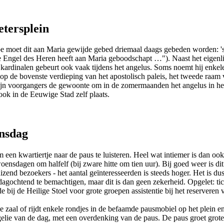
etersplein
ipe moet dit aan Maria gewijde gebed driemaal daags gebeden worden: 
 Engel des Heren heeft aan Maria geboodschapt …"). Naast het eigenlijk
kardinalen gebeurt ook vaak tijdens het angelus. Soms noemt hij enkel
op de bovenste verdieping van het apostolisch paleis, het tweede raam v
ijn voorgangers de gewoonte om in de zomermaanden het angelus in het 
ook in de Eeuwige Stad zelf plaats.
ensdag
en kwartiertje naar de paus te luisteren. Heel wat intiemer is dan oo
nsdagen om halfelf (bij zware hitte om tien uur). Bij goed weer is dit o
duizend bezoekers - het aantal geïnteresseerden is steeds hoger. Het is du
gochtend te bemachtigen, maar dit is dan geen zekerheid. Opgelet: tick
bij de Heilige Stoel voor grote groepen assistentie bij het reserveren 
 zaal of rijdt enkele rondjes in de befaamde pausmobiel op het plein en
ngelie van de dag, met een overdenking van de paus. De paus groet grote