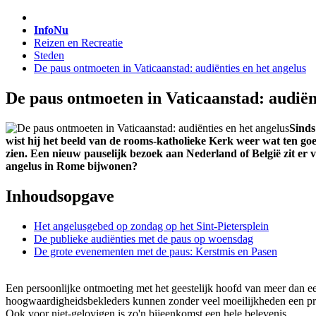
InfoNu
Reizen en Recreatie
Steden
De paus ontmoeten in Vaticaanstad: audiënties en het angelus
De paus ontmoeten in Vaticaanstad: audiënt
Sinds
wist hij het beeld van de rooms-katholieke Kerk weer wat ten go
zien. Een nieuw pauselijk bezoek aan Nederland of België zit er 
angelus in Rome bijwonen?
Inhoudsopgave
Het angelusgebed op zondag op het Sint-Pietersplein
De publieke audiënties met de paus op woensdag
De grote evenementen met de paus: Kerstmis en Pasen
Een persoonlijke ontmoeting met het geestelijk hoofd van meer dan ee
hoogwaardigheidsbekleders kunnen zonder veel moeilijkheden een privé
Ook voor niet-gelovigen is zo'n bijeenkomst een hele belevenis.