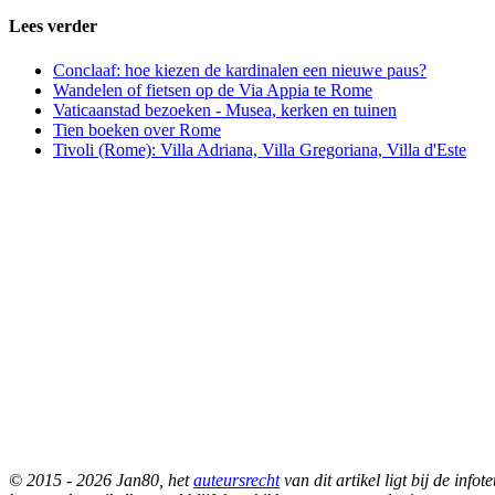
Lees verder
Conclaaf: hoe kiezen de kardinalen een nieuwe paus?
Wandelen of fietsen op de Via Appia te Rome
Vaticaanstad bezoeken - Musea, kerken en tuinen
Tien boeken over Rome
Tivoli (Rome): Villa Adriana, Villa Gregoriana, Villa d'Este
© 2015 - 2026 Jan80, het
auteursrecht
van dit artikel ligt bij de in