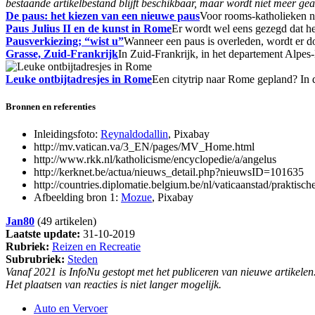
bestaande artikelbestand blijft beschikbaar, maar wordt niet meer gea
De paus: het kiezen van een nieuwe paus
Voor rooms-katholieken ne
Paus Julius II en de kunst in Rome
Er wordt wel eens gezegd dat he
Pausverkiezing; “wist u”
Wanneer een paus is overleden, wordt er 
Grasse, Zuid-Frankrijk
In Zuid-Frankrijk, in het departement Alpes-
Leuke ontbijtadresjes in Rome
Een citytrip naar Rome gepland? In 
Bronnen en referenties
Inleidingsfoto:
Reynaldodallin
, Pixabay
http://mv.vatican.va/3_EN/pages/MV_Home.html
http://www.rkk.nl/katholicisme/encyclopedie/a/angelus
http://kerknet.be/actua/nieuws_detail.php?nieuwsID=101635
http://countries.diplomatie.belgium.be/nl/vaticaanstad/praktisch
Afbeelding bron 1:
Mozue
, Pixabay
Jan80
(49 artikelen)
Laatste update:
31-10-2019
Rubriek:
Reizen en Recreatie
Subrubriek:
Steden
Vanaf 2021 is InfoNu gestopt met het publiceren van nieuwe artikelen
Het plaatsen van reacties is niet langer mogelijk.
Auto en Vervoer