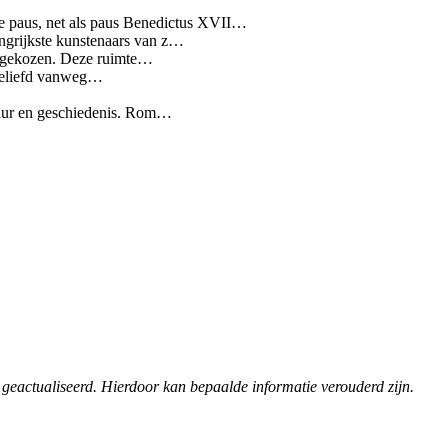
de paus, net als paus Benedictus XVII…
angrijkste kunstenaars van z…
s gekozen. Deze ruimte…
s geliefd vanweg…
ltuur en geschiedenis. Rom…
 geactualiseerd. Hierdoor kan bepaalde informatie verouderd zijn.