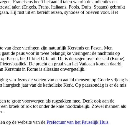
zegen. Franciscus heeft het aantal talen waarin de audiënties en
stal talen (Engels, Frans, Italiaans, Pools, Duits, Spaans) gebruikt
an. Hij rust uit en bereidt reizen, synodes of brieven voor. Het
te van deze vieringen zijn natuurlijk Kerstmis en Pasen. Men
aat de paus voor in twee belangrijke vieringen: de nachtmis op
s op Pasen, het Urbi et Orbi uit. Dit is de zegen over de stad (Rome)
Pietersbasiliek. De pracht en praal van het Vaticaan komen daarbij
n Kerstmis in Rome is alleszins onvergetelijk.
olging van Jezus de voeten van een aantal mensen; op Goede vrijdag is
 liturgisch jaar van de katholieke Kerk. Op paaszondag is er de mis
geen te grote voorwerpen als rugzakken mee. Denk ook aan de
s een broek of rok tot onder de knie noodzakelijk. Zowel mannen als
en.
nden op de website van de
Prefectuur van het Pauselijk Huis
.