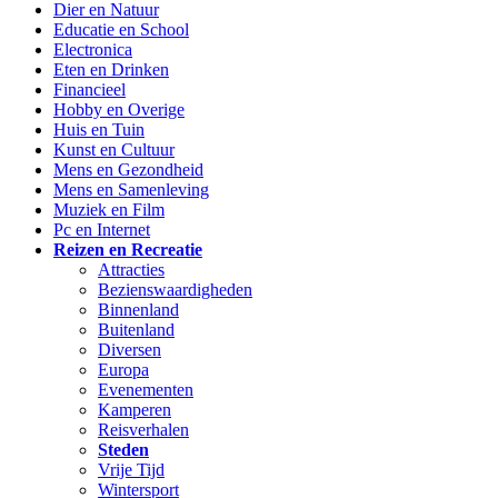
Dier en Natuur
Educatie en School
Electronica
Eten en Drinken
Financieel
Hobby en Overige
Huis en Tuin
Kunst en Cultuur
Mens en Gezondheid
Mens en Samenleving
Muziek en Film
Pc en Internet
Reizen en Recreatie
Attracties
Bezienswaardigheden
Binnenland
Buitenland
Diversen
Europa
Evenementen
Kamperen
Reisverhalen
Steden
Vrije Tijd
Wintersport