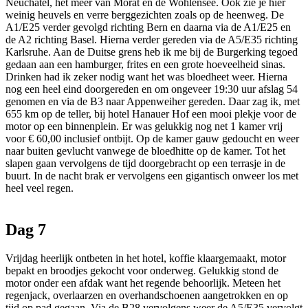
Neuchâtel, het meer van Morat en de Wohlensee. Ook zie je hier
weinig heuvels en verre berggezichten zoals op de heenweg. De
A1/E25 verder gevolgd richting Bern en daarna via de A1/E25 en
de A2 richting Basel. Hierna verder gereden via de A5/E35 richting
Karlsruhe. Aan de Duitse grens heb ik me bij de Burgerking tegoed
gedaan aan een hamburger, frites en een grote hoeveelheid sinas.
Drinken had ik zeker nodig want het was bloedheet weer. Hierna
nog een heel eind doorgereden en om ongeveer 19:30 uur afslag 54
genomen en via de B3 naar Appenweiher gereden. Daar zag ik, met
655 km op de teller, bij hotel Hanauer Hof een mooi plekje voor de
motor op een binnenplein. Er was gelukkig nog net 1 kamer vrij
voor € 60,00 inclusief ontbijt. Op de kamer gauw gedoucht en weer
naar buiten gevlucht vanwege de bloedhitte op de kamer. Tot het
slapen gaan vervolgens de tijd doorgebracht op een terrasje in de
buurt. In de nacht brak er vervolgens een gigantisch onweer los met
heel veel regen.
Dag 7
Vrijdag heerlijk ontbeten in het hotel, koffie klaargemaakt, motor
bepakt en broodjes gekocht voor onderweg. Gelukkig stond de
motor onder een afdak want het regende behoorlijk. Meteen het
regenjack, overlaarzen en overhandschoenen aangetrokken en op
tijd op pad gegaan. Via de B28 vervolgens weer de A5/E35 vervolgt