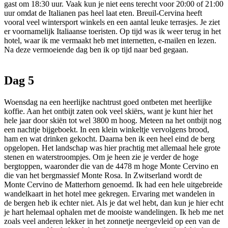
gast om 18:30 uur. Vaak kun je niet eens terecht voor 20:00 of 21:00
uur omdat de Italianen pas heel laat eten. Breuil-Cervina heeft
vooral veel wintersport winkels en een aantal leuke terrasjes. Je ziet
er voornamelijk Italiaanse toeristen. Op tijd was ik weer terug in het
hotel, waar ik me vermaakt heb met internetten, e-mailen en lezen.
Na deze vermoeiende dag ben ik op tijd naar bed gegaan.
Dag 5
Woensdag na een heerlijke nachtrust goed ontbeten met heerlijke
koffie. Aan het ontbijt zaten ook veel skiërs, want je kunt hier het
hele jaar door skiën tot wel 3800 m hoog. Meteen na het ontbijt nog
een nachtje bijgeboekt. In een klein winkeltje vervolgens brood,
ham en wat drinken gekocht. Daarna ben ik een heel eind de berg
opgelopen. Het landschap was hier prachtig met allemaal hele grote
stenen en waterstroompjes. Om je heen zie je verder de hoge
bergtoppen, waaronder die van de 4478 m hoge Monte Cervino en
die van het bergmassief Monte Rosa. In Zwitserland wordt de
Monte Cervino de Matterhorn genoemd. Ik had een hele uitgebreide
wandelkaart in het hotel mee gekregen. Ervaring met wandelen in
de bergen heb ik echter niet. Als je dat wel hebt, dan kun je hier echt
je hart helemaal ophalen met de mooiste wandelingen. Ik heb me net
zoals veel anderen lekker in het zonnetje neergevleid op een van de