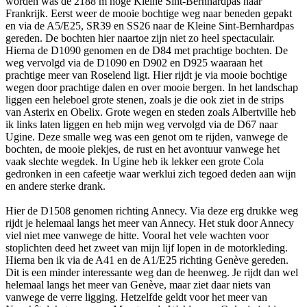
worden was de 2188 m hoge Kleine Sint-Bernhardpas naar
Frankrijk. Eerst weer de mooie bochtige weg naar beneden gepakt
en via de A5/E25, SR39 en SS26 naar de Kleine Sint-Bernhardpas
gereden. De bochten hier naartoe zijn niet zo heel spectaculair.
Hierna de D1090 genomen en de D84 met prachtige bochten. De
weg vervolgd via de D1090 en D902 en D925 waaraan het
prachtige meer van Roselend ligt. Hier rijdt je via mooie bochtige
wegen door prachtige dalen en over mooie bergen. In het landschap
liggen een heleboel grote stenen, zoals je die ook ziet in de strips
van Asterix en Obelix. Grote wegen en steden zoals Albertville heb
ik links laten liggen en heb mijn weg vervolgd via de D67 naar
Ugine. Deze smalle weg was een genot om te rijden, vanwege de
bochten, de mooie plekjes, de rust en het avontuur vanwege het
vaak slechte wegdek. In Ugine heb ik lekker een grote Cola
gedronken in een cafeetje waar werklui zich tegoed deden aan wijn
en andere sterke drank.
Hier de D1508 genomen richting Annecy. Via deze erg drukke weg
rijdt je helemaal langs het meer van Annecy. Het stuk door Annecy
viel niet mee vanwege de hitte. Vooral het vele wachten voor
stoplichten deed het zweet van mijn lijf lopen in de motorkleding.
Hierna ben ik via de A41 en de A1/E25 richting Genève gereden.
Dit is een minder interessante weg dan de heenweg. Je rijdt dan wel
helemaal langs het meer van Genève, maar ziet daar niets van
vanwege de verre ligging. Hetzelfde geldt voor het meer van