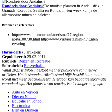
Rondreis door Andalusië
De mooiste plaatsen in Andalusië zijn
Granada, Cordoba, Sevilla en Ronda. In één week kun je de
allermooiste tuinen en paleizen…
Bronnen en referenties
http://www.alpentourer.nl/toerisme/77-region-
aosta100730.html http://www.visitaosta.nl/nl-nl/ Eigen
ervaring
Harm-derk
(3 artikelen)
Gepubliceerd:
25-02-2011
Rubriek:
Reizen en Recreatie
Subrubriek:
Reisverhalen
Vanaf 2021 is InfoNu gestopt met het publiceren van nieuwe
artikelen. Het bestaande artikelbestand blijft beschikbaar, maar
wordt niet meer geactualiseerd. Hierdoor kan bepaalde informatie
verouderd zijn. Het plaatsen van reacties is niet langer mogelijk.
Auto en Vervoer
Dier en Natuur
Educatie en School
Electronica
Eten en Drinken