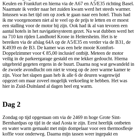
Keulen en Frankfurt en hierna via de A67 en A5/E35 richting Basel.
Naarmate ik verder naar het zuiden kwam werd het steeds warmer.
Intussen was het tijd om op zoek te gaan naar een hotel. Thuis had
ik me voorgenomen niet al te veel op de prijs te letten en er moest
een stalling voor de motor bij zijn. Ook had ik al van tevoren een
aantal hotels in het navigatiesysteem gezet. Na wat dubben werd het
na 710 km rijden Landhotel Krone in Heitersheim. Het is te
bereiken via de afslag 64A op de A5/E35 en verder via de B31, de
K4939 en de B3. De kamer was een hele mooie Komfort-
Doppelzimmer voor € 85,00 inclusief ontbijt. Meteen de motor
veilig in de parkeergarage gestald en me lekker gedoucht. Hierna
uitgebreid gegeten ergens in de buurt. Daarna nog wat gewandeld in
de zwoele avondlucht om niet te vroeg op de zeer warme kamer te
zijn. Voor het slapen gaan heb ik alle 6 de deuren wagenwijd
opgezet om maar zoveel mogelijk verkoeling te hebben. Het was
hier in Zuid-Duitsland al dagen heel erg warm.
Dag 2
Zondag op tijd opgestaan om via de 2469 m hoge Grote Sint-
Bernhardpas op tijd in de stad Aosta te zijn. Eerst heerlijk ontbeten
en water warm gemaakt met mijn dompelaar voor een thermosflesje
koffie voor onderweg. Daarna mijn tassen weer ingepakt en