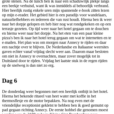
grote stenen. Na de lunch ben ik naar een schaduwrijk plekje langs
een beekje verhuisd, want ik was inmiddels al behoorlijk verbrand.
Hier heerlijk rustig enkele uren mijn spannende e-book zitten lezen
op mijn e-reader. Het gebied hier is een paradijs voor wandelaars,
natuurliefhebbers en iedereen die van rust houdt. Hierna ben ik weer
naar het dorpje gelopen en heb hier nog wat rondgekeken en op een
terrasje gezeten. Op tijd weer naar het hotel gegaan om te douchen
en hierna weer naar het dorpje. Na het eten van een paar kleine
pizza's ben ik naar het hotel terug gegaan om wat te internetten en te
e-mailen. Het plan was om morgen naar Annecy te rijden en daar
een nachtje over te blijven. De Nederlandse en Italiaanse weersites
gaven echter vanaf vrijdag slecht weer aan. Daarom maar besloten
om niet in Annecy te overnachten, maar zover mogelijk tot in
Duitsland door te rijden. Vrijdag het laatste stuk in de regen rijden
op de snelweg is dan niet zo erg.
Dag 6
De donderdag weer begonnen met een heerlijk ontbijt in het hotel.
Hierna het bekende ritueel van heet water met koffie in het
thermosflesje en de motor bepakken. Na nog even met de
vriendelijke receptionist gekletst te hebben ben ik goed gemutst op
pad gegaan richting Annecy. De eerste hobbel die genomen moest