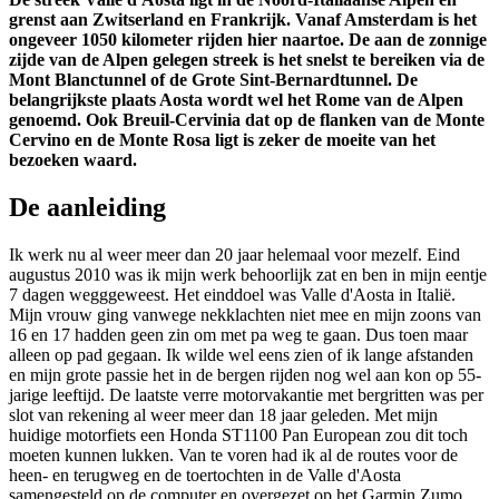
grenst aan Zwitserland en Frankrijk. Vanaf Amsterdam is het
ongeveer 1050 kilometer rijden hier naartoe. De aan de zonnige
zijde van de Alpen gelegen streek is het snelst te bereiken via de
Mont Blanctunnel of de Grote Sint-Bernardtunnel. De
belangrijkste plaats Aosta wordt wel het Rome van de Alpen
genoemd. Ook Breuil-Cervinia dat op de flanken van de Monte
Cervino en de Monte Rosa ligt is zeker de moeite van het
bezoeken waard.
De aanleiding
Ik werk nu al weer meer dan 20 jaar helemaal voor mezelf. Eind
augustus 2010 was ik mijn werk behoorlijk zat en ben in mijn eentje
7 dagen wegggeweest. Het einddoel was Valle d'Aosta in Italië.
Mijn vrouw ging vanwege nekklachten niet mee en mijn zoons van
16 en 17 hadden geen zin om met pa weg te gaan. Dus toen maar
alleen op pad gegaan. Ik wilde wel eens zien of ik lange afstanden
en mijn grote passie het in de bergen rijden nog wel aan kon op 55-
jarige leeftijd. De laatste verre motorvakantie met bergritten was per
slot van rekening al weer meer dan 18 jaar geleden. Met mijn
huidige motorfiets een Honda ST1100 Pan European zou dit toch
moeten kunnen lukken. Van te voren had ik al de routes voor de
heen- en terugweg en de toertochten in de Valle d'Aosta
samengesteld op de computer en overgezet op het Garmin Zumo