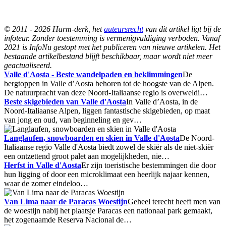
© 2011 - 2026 Harm-derk, het
auteursrecht
van dit artikel ligt bij de
infoteur. Zonder toestemming is vermenigvuldiging verboden. Vanaf
2021 is InfoNu gestopt met het publiceren van nieuwe artikelen. Het
bestaande artikelbestand blijft beschikbaar, maar wordt niet meer
geactualiseerd.
Valle d'Aosta - Beste wandelpaden en beklimmingen
De
bergtoppen in Valle d’Aosta behoren tot de hoogste van de Alpen.
De natuurpracht van deze Noord-Italiaanse regio is overweldi…
Beste skigebieden van Valle d'Aosta
In Valle d’Aosta, in de
Noord-Italiaanse Alpen, liggen fantastische skigebieden, op maat
van jong en oud, van beginneling en gev…
Langlaufen, snowboarden en skien in Valle d'Aosta
De Noord-
Italiaanse regio Valle d'Aosta biedt zowel de skiër als de niet-skiër
een ontzettend groot palet aan mogelijkheden, nie…
Herfst in Valle d'Aosta
Er zijn toeristische bestemmingen die door
hun ligging of door een microklimaat een heerlijk najaar kennen,
waar de zomer eindeloo…
Van Lima naar de Paracas Woestijn
Geheel terecht heeft men van
de woestijn nabij het plaatsje Paracas een nationaal park gemaakt,
het zogenaamde Reserva Nacional de…