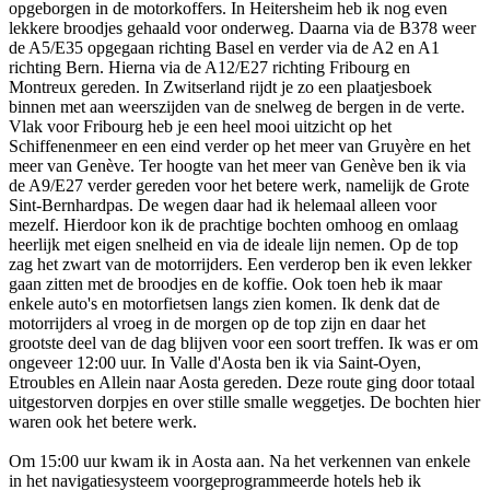
opgeborgen in de motorkoffers. In Heitersheim heb ik nog even
lekkere broodjes gehaald voor onderweg. Daarna via de B378 weer
de A5/E35 opgegaan richting Basel en verder via de A2 en A1
richting Bern. Hierna via de A12/E27 richting Fribourg en
Montreux gereden. In Zwitserland rijdt je zo een plaatjesboek
binnen met aan weerszijden van de snelweg de bergen in de verte.
Vlak voor Fribourg heb je een heel mooi uitzicht op het
Schiffenenmeer en een eind verder op het meer van Gruyère en het
meer van Genève. Ter hoogte van het meer van Genève ben ik via
de A9/E27 verder gereden voor het betere werk, namelijk de Grote
Sint-Bernhardpas. De wegen daar had ik helemaal alleen voor
mezelf. Hierdoor kon ik de prachtige bochten omhoog en omlaag
heerlijk met eigen snelheid en via de ideale lijn nemen. Op de top
zag het zwart van de motorrijders. Een verderop ben ik even lekker
gaan zitten met de broodjes en de koffie. Ook toen heb ik maar
enkele auto's en motorfietsen langs zien komen. Ik denk dat de
motorrijders al vroeg in de morgen op de top zijn en daar het
grootste deel van de dag blijven voor een soort treffen. Ik was er om
ongeveer 12:00 uur. In Valle d'Aosta ben ik via Saint-Oyen,
Etroubles en Allein naar Aosta gereden. Deze route ging door totaal
uitgestorven dorpjes en over stille smalle weggetjes. De bochten hier
waren ook het betere werk.
Om 15:00 uur kwam ik in Aosta aan. Na het verkennen van enkele
in het navigatiesysteem voorgeprogrammeerde hotels heb ik