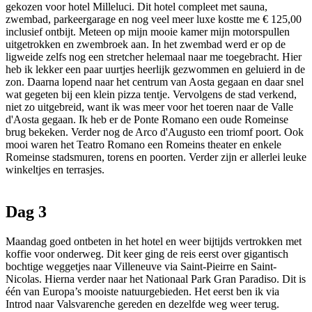
gekozen voor hotel Milleluci. Dit hotel compleet met sauna,
zwembad, parkeergarage en nog veel meer luxe kostte me € 125,00
inclusief ontbijt. Meteen op mijn mooie kamer mijn motorspullen
uitgetrokken en zwembroek aan. In het zwembad werd er op de
ligweide zelfs nog een stretcher helemaal naar me toegebracht. Hier
heb ik lekker een paar uurtjes heerlijk gezwommen en geluierd in de
zon. Daarna lopend naar het centrum van Aosta gegaan en daar snel
wat gegeten bij een klein pizza tentje. Vervolgens de stad verkend,
niet zo uitgebreid, want ik was meer voor het toeren naar de Valle
d'Aosta gegaan. Ik heb er de Ponte Romano een oude Romeinse
brug bekeken. Verder nog de Arco d'Augusto een triomf poort. Ook
mooi waren het Teatro Romano een Romeins theater en enkele
Romeinse stadsmuren, torens en poorten. Verder zijn er allerlei leuke
winkeltjes en terrasjes.
Dag 3
Maandag goed ontbeten in het hotel en weer bijtijds vertrokken met
koffie voor onderweg. Dit keer ging de reis eerst over gigantisch
bochtige weggetjes naar Villeneuve via Saint-Pieirre en Saint-
Nicolas. Hierna verder naar het Nationaal Park Gran Paradiso. Dit is
één van Europa’s mooiste natuurgebieden. Het eerst ben ik via
Introd naar Valsvarenche gereden en dezelfde weg weer terug.