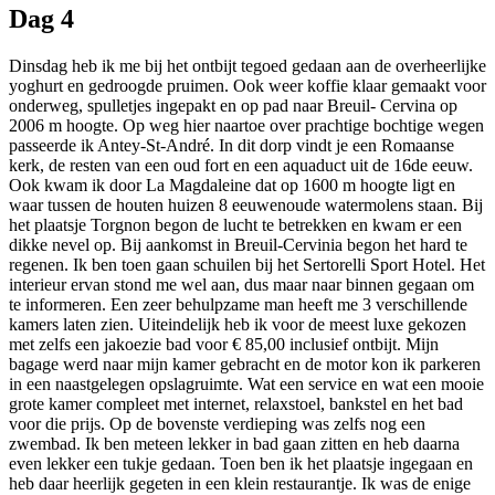
Dag 4
Dinsdag heb ik me bij het ontbijt tegoed gedaan aan de overheerlijke
yoghurt en gedroogde pruimen. Ook weer koffie klaar gemaakt voor
onderweg, spulletjes ingepakt en op pad naar Breuil- Cervina op
2006 m hoogte. Op weg hier naartoe over prachtige bochtige wegen
passeerde ik Antey-St-André. In dit dorp vindt je een Romaanse
kerk, de resten van een oud fort en een aquaduct uit de 16de eeuw.
Ook kwam ik door La Magdaleine dat op 1600 m hoogte ligt en
waar tussen de houten huizen 8 eeuwenoude watermolens staan. Bij
het plaatsje Torgnon begon de lucht te betrekken en kwam er een
dikke nevel op. Bij aankomst in Breuil-Cervinia begon het hard te
regenen. Ik ben toen gaan schuilen bij het Sertorelli Sport Hotel. Het
interieur ervan stond me wel aan, dus maar naar binnen gegaan om
te informeren. Een zeer behulpzame man heeft me 3 verschillende
kamers laten zien. Uiteindelijk heb ik voor de meest luxe gekozen
met zelfs een jakoezie bad voor € 85,00 inclusief ontbijt. Mijn
bagage werd naar mijn kamer gebracht en de motor kon ik parkeren
in een naastgelegen opslagruimte. Wat een service en wat een mooie
grote kamer compleet met internet, relaxstoel, bankstel en het bad
voor die prijs. Op de bovenste verdieping was zelfs nog een
zwembad. Ik ben meteen lekker in bad gaan zitten en heb daarna
even lekker een tukje gedaan. Toen ben ik het plaatsje ingegaan en
heb daar heerlijk gegeten in een klein restaurantje. Ik was de enige