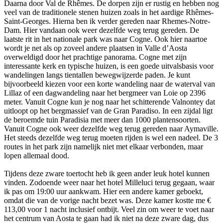
Daarna door Val de Rhêmes. De dorpen zijn er rustig en hebben nog
veel van de traditionele stenen huizen zoals in het aardige Rhêmes-
Saint-Georges. Hierna ben ik verder gereden naar Rhemes-Notre-
Dam. Hier vandaan ook weer dezelfde weg terug gereden. De
laatste rit in het nationale park was naar Cogne. Ook hier naartoe
wordt je net als op zoveel andere plaatsen in Valle d’Aosta
overweldigd door het prachtige panorama. Cogne met zijn
interessante kerk en typische huizen, is een goede uitvalsbasis voor
wandelingen langs tientallen bewegwijzerde paden. Je kunt
bijvoorbeeld kiezen voor een korte wandeling naar de waterval van
Lillaz of een dagwandeling naar het bergmeer van Loie op 2396
meter. Vanuit Cogne kun je nog naar het schitterende Valnontey dat
uitloopt op het bergmassief van de Gran Paradiso. In een zijdal ligt
de beroemde tuin Paradisia met meer dan 1000 plantensoorten.
Vanuit Cogne ook weer dezelfde weg terug gereden naar Aymaville.
Het steeds dezelfde weg terug moeten rijden is wel een nadeel. De 3
routes in het park zijn namelijk niet met elkaar verbonden, maar
lopen allemaal dood.
Tijdens deze zware toertocht heb ik geen ander leuk hotel kunnen
vinden. Zodoende weer naar het hotel Milleluci terug gegaan, waar
ik pas om 19:00 uur aankwam. Hier een andere kamer geboekt,
omdat die van de vorige nacht bezet was. Deze kamer kostte me €
113,00 voor 1 nacht inclusief ontbijt. Veel zin om weer te voet naar
het centrum van Aosta te gaan had ik niet na deze zware dag, dus