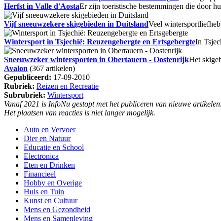
Herfst in Valle d'Aosta
Er zijn toeristische bestemmingen die door h
Vijf sneeuwzekere skigebieden in Duitsland
Veel wintersportliefhe
Wintersport in Tsjechië: Reuzengebergte en Ertsgebergte
In Tsje
Sneeuwzeker wintersporten in Obertauern - Oostenrijk
Het skigeb
Avalon
(367 artikelen)
Gepubliceerd:
17-09-2010
Rubriek:
Reizen en Recreatie
Subrubriek:
Wintersport
Vanaf 2021 is InfoNu gestopt met het publiceren van nieuwe artikelen
Het plaatsen van reacties is niet langer mogelijk.
Auto en Vervoer
Dier en Natuur
Educatie en School
Electronica
Eten en Drinken
Financieel
Hobby en Overige
Huis en Tuin
Kunst en Cultuur
Mens en Gezondheid
Mens en Samenleving