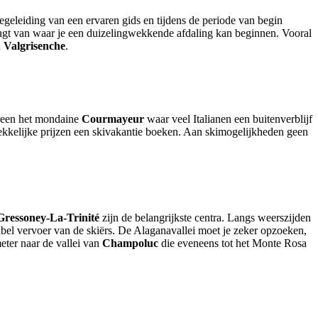
egeleiding van een ervaren gids en tijdens de periode van begin
rengt van waar je een duizelingwekkende afdaling kan beginnen. Vooral
n
Valgrisenche
.
ereen het mondaine
Courmayeur
waar veel Italianen een buitenverblijf
trekkelijke prijzen een skivakantie boeken. Aan skimogelijkheden geen
Gressoney-La-Trinité
zijn de belangrijkste centra. Langs weerszijden
tabel vervoer van de skiërs. De Alaganavallei moet je zeker opzoeken,
eter naar de vallei van
Champoluc
die eveneens tot het Monte Rosa