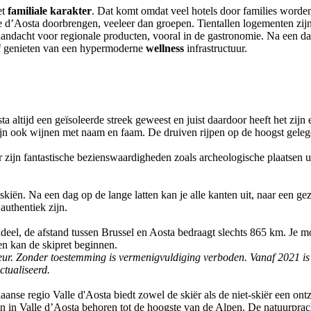
et
familiale karakter
. Dat komt omdat veel hotels door families worde
lle d’Aosta doorbrengen, veeleer dan groepen. Tientallen logementen zij
aandacht voor regionale producten, vooral in de gastronomie. Na een da
of genieten van een hypermoderne
wellness
infrastructuur.
 altijd een geïsoleerde streek geweest en juist daardoor heeft het zijn 
zijn ook wijnen met naam en faam. De druiven rijpen op de hoogst gel
r zijn fantastische bezienswaardigheden zoals archeologische plaatsen 
iën. Na een dag op de lange latten kan je alle kanten uit, naar een gez
authentiek zijn.
endeel, de afstand tussen Brussel en Aosta bedraagt slechts 865 km. Je
en kan de skipret beginnen.
foteur. Zonder toestemming is vermenigvuldiging verboden. Vanaf 2021 i
ctualiseerd.
aanse regio Valle d'Aosta biedt zowel de skiër als de niet-skiër een on
 in Valle d’Aosta behoren tot de hoogste van de Alpen. De natuurprac