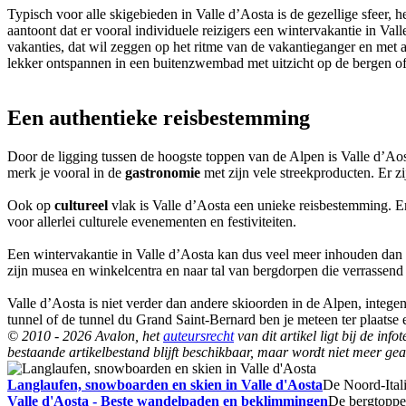
Typisch voor alle skigebieden in Valle d’Aosta is de gezellige sfeer, h
aantoont dat er vooral individuele reizigers een wintervakantie in Va
vakanties, dat wil zeggen op het ritme van de vakantieganger en met 
lekker ontspannen in een buitenzwembad met uitzicht op de bergen 
Een authentieke reisbestemming
Door de ligging tussen de hoogste toppen van de Alpen is Valle d’Aosta
merk je vooral in de
gastronomie
met zijn vele streekproducten. Er 
Ook op
cultureel
vlak is Valle d’Aosta een unieke reisbestemming. E
voor allerlei culturele evenementen en festiviteiten.
Een wintervakantie in Valle d’Aosta kan dus veel meer inhouden dan sk
zijn musea en winkelcentra en naar tal van bergdorpen die verrassend 
Valle d’Aosta is niet verder dan andere skioorden in de Alpen, integ
tunnel of de tunnel du Grand Saint-Bernard ben je meteen ter plaatse 
© 2010 - 2026 Avalon, het
auteursrecht
van dit artikel ligt bij de in
bestaande artikelbestand blijft beschikbaar, maar wordt niet meer gea
Langlaufen, snowboarden en skien in Valle d'Aosta
De Noord-Itali
Valle d'Aosta - Beste wandelpaden en beklimmingen
De bergtoppen