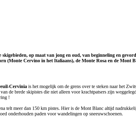
sche skigebieden, op maat van jong en oud, van beginneling en gev
rn (Monte Cervino in het Italiaans), de Monte Rosa en de Mont Bl
euil-Cervinia
is het mogelijk om de grens over te steken naar het Zwit
 de brede skipistes die niet alleen voor krachtpatsers zijn weggelegd 
ring !
 telt meer dan 150 km pistes. Hier is de Mont Blanc altijd nadrukkelij
ijn goed onderhouden paden voor wandelingen op sneeuwschoenen.