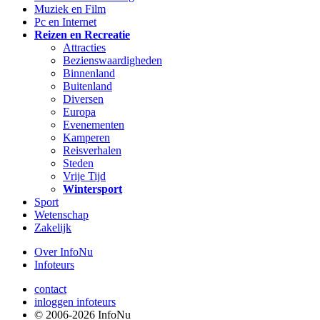
Muziek en Film
Pc en Internet
Reizen en Recreatie
Attracties
Bezienswaardigheden
Binnenland
Buitenland
Diversen
Europa
Evenementen
Kamperen
Reisverhalen
Steden
Vrije Tijd
Wintersport
Sport
Wetenschap
Zakelijk
Over InfoNu
Infoteurs
contact
inloggen infoteurs
© 2006-2026 InfoNu