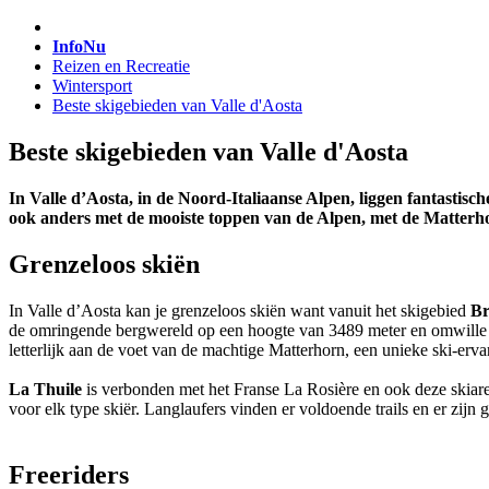
InfoNu
Reizen en Recreatie
Wintersport
Beste skigebieden van Valle d'Aosta
Beste skigebieden van Valle d'Aosta
In Valle d’Aosta, in de Noord-Italiaanse Alpen, liggen fantasti
ook anders met de mooiste toppen van de Alpen, met de Matterho
Grenzeloos skiën
In Valle d’Aosta kan je grenzeloos skiën want vanuit het skigebied
Br
de omringende bergwereld op een hoogte van 3489 meter en omwille van
letterlijk aan de voet van de machtige Matterhorn, een unieke ski-erva
La Thuile
is verbonden met het Franse La Rosière en ook deze skiarena
voor elk type skiër. Langlaufers vinden er voldoende trails en er z
Freeriders