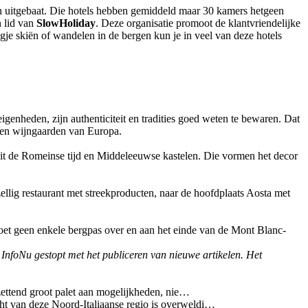
n uitgebaat. Die hotels hebben gemiddeld maar 30 kamers hetgeen
n lid van
SlowHoliday
. Deze organisatie promoot de klantvriendelijke
gje skiën of wandelen in de bergen kun je in veel van deze hotels
eigenheden, zijn authenticiteit en tradities goed weten te bewaren. Dat
egen wijngaarden van Europa.
uit de Romeinse tijd en Middeleeuwse kastelen. Die vormen het decor
ellig restaurant met streekproducten, naar de hoofdplaats Aosta met
 moet geen enkele bergpas over en aan het einde van de Mont Blanc-
s InfoNu gestopt met het publiceren van nieuwe artikelen. Het
tzettend groot palet aan mogelijkheden, nie…
ht van deze Noord-Italiaanse regio is overweldi…