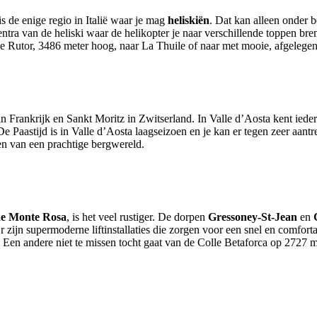
is de enige regio in Italië waar je mag
heliskiën
. Dat kan alleen onder b
centra van de heliski waar de helikopter je naar verschillende toppen b
n de Rutor, 3486 meter hoog, naar La Thuile of naar met mooie, afgelege
in Frankrijk en Sankt Moritz in Zwitserland. In Valle d’Aosta kent ied
e Paastijd is in Valle d’Aosta laagseizoen en je kan er tegen zeer aan
en van een prachtige bergwereld.
de Monte Rosa
, is het veel rustiger. De dorpen
Gressoney-St-Jean
en
r zijn supermoderne liftinstallaties die zorgen voor een snel en comfor
 Een andere niet te missen tocht gaat van de Colle Betaforca op 2727 m