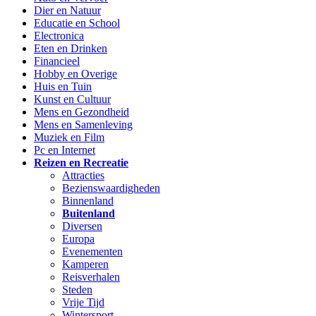
Dier en Natuur
Educatie en School
Electronica
Eten en Drinken
Financieel
Hobby en Overige
Huis en Tuin
Kunst en Cultuur
Mens en Gezondheid
Mens en Samenleving
Muziek en Film
Pc en Internet
Reizen en Recreatie
Attracties
Bezienswaardigheden
Binnenland
Buitenland
Diversen
Europa
Evenementen
Kamperen
Reisverhalen
Steden
Vrije Tijd
Wintersport