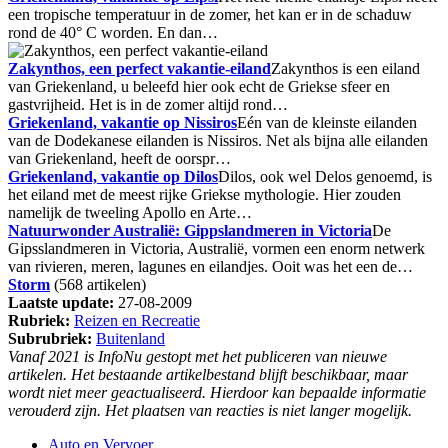
een tropische temperatuur in de zomer, het kan er in de schaduw
rond de 40° C worden. En dan…
Zakynthos, een perfect vakantie-eiland
Zakynthos is een eiland
van Griekenland, u beleefd hier ook echt de Griekse sfeer en
gastvrijheid. Het is in de zomer altijd rond…
Griekenland, vakantie op Nissiros
Eén van de kleinste eilanden
van de Dodekanese eilanden is Nissiros. Net als bijna alle eilanden
van Griekenland, heeft de oorspr…
Griekenland, vakantie op Dilos
Dilos, ook wel Delos genoemd, is
het eiland met de meest rijke Griekse mythologie. Hier zouden
namelijk de tweeling Apollo en Arte…
Natuurwonder Australië: Gippslandmeren in Victoria
De
Gipsslandmeren in Victoria, Australië, vormen een enorm netwerk
van rivieren, meren, lagunes en eilandjes. Ooit was het een de…
Storm
(568 artikelen)
Laatste update:
27-08-2009
Rubriek:
Reizen en Recreatie
Subrubriek:
Buitenland
Vanaf 2021 is InfoNu gestopt met het publiceren van nieuwe
artikelen. Het bestaande artikelbestand blijft beschikbaar, maar
wordt niet meer geactualiseerd. Hierdoor kan bepaalde informatie
verouderd zijn. Het plaatsen van reacties is niet langer mogelijk.
Auto en Vervoer