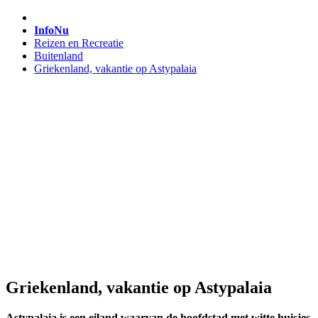
InfoNu
Reizen en Recreatie
Buitenland
Griekenland, vakantie op Astypalaia
Griekenland, vakantie op Astypalaia
Astypalaia is een eiland waarvan de hoofdstad met witte huisjes