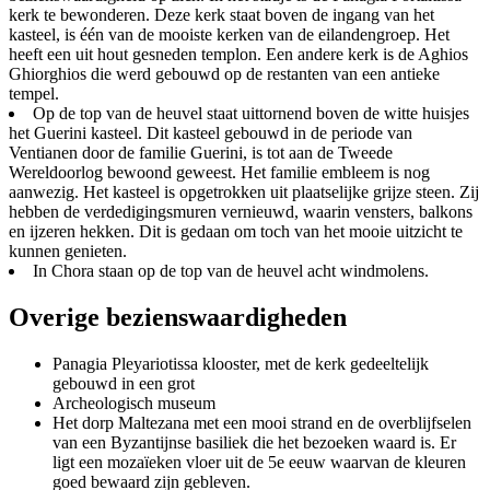
kerk te bewonderen. Deze kerk staat boven de ingang van het
kasteel, is één van de mooiste kerken van de eilandengroep. Het
heeft een uit hout gesneden templon. Een andere kerk is de Aghios
Ghiorghios die werd gebouwd op de restanten van een antieke
tempel.
Op de top van de heuvel staat uittornend boven de witte huisjes
het Guerini kasteel. Dit kasteel gebouwd in de periode van
Ventianen door de familie Guerini, is tot aan de Tweede
Wereldoorlog bewoond geweest. Het familie embleem is nog
aanwezig. Het kasteel is opgetrokken uit plaatselijke grijze steen. Zij
hebben de verdedigingsmuren vernieuwd, waarin vensters, balkons
en ijzeren hekken. Dit is gedaan om toch van het mooie uitzicht te
kunnen genieten.
In Chora staan op de top van de heuvel acht windmolens.
Overige bezienswaardigheden
Panagia Pleyariotissa klooster, met de kerk gedeeltelijk
gebouwd in een grot
Archeologisch museum
Het dorp Maltezana met een mooi strand en de overblijfselen
van een Byzantijnse basiliek die het bezoeken waard is. Er
ligt een mozaïeken vloer uit de 5e eeuw waarvan de kleuren
goed bewaard zijn gebleven.