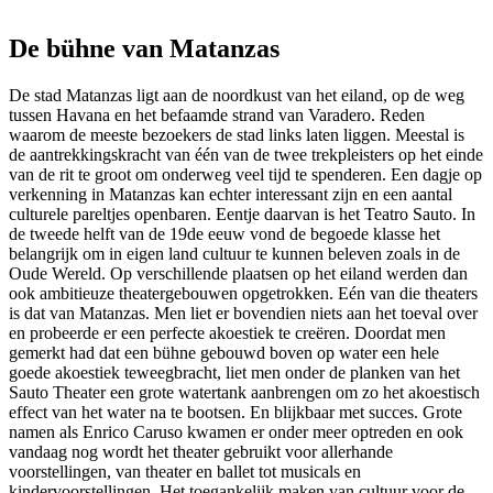
De bühne van Matanzas
De stad Matanzas ligt aan de noordkust van het eiland, op de weg
tussen Havana en het befaamde strand van Varadero. Reden
waarom de meeste bezoekers de stad links laten liggen. Meestal is
de aantrekkingskracht van één van de twee trekpleisters op het einde
van de rit te groot om onderweg veel tijd te spenderen. Een dagje op
verkenning in Matanzas kan echter interessant zijn en een aantal
culturele pareltjes openbaren. Eentje daarvan is het Teatro Sauto. In
de tweede helft van de 19de eeuw vond de begoede klasse het
belangrijk om in eigen land cultuur te kunnen beleven zoals in de
Oude Wereld. Op verschillende plaatsen op het eiland werden dan
ook ambitieuze theatergebouwen opgetrokken. Eén van die theaters
is dat van Matanzas. Men liet er bovendien niets aan het toeval over
en probeerde er een perfecte akoestiek te creëren. Doordat men
gemerkt had dat een bühne gebouwd boven op water een hele
goede akoestiek teweegbracht, liet men onder de planken van het
Sauto Theater een grote watertank aanbrengen om zo het akoestisch
effect van het water na te bootsen. En blijkbaar met succes. Grote
namen als Enrico Caruso kwamen er onder meer optreden en ook
vandaag nog wordt het theater gebruikt voor allerhande
voorstellingen, van theater en ballet tot musicals en
kindervoorstellingen. Het toegankelijk maken van cultuur voor de