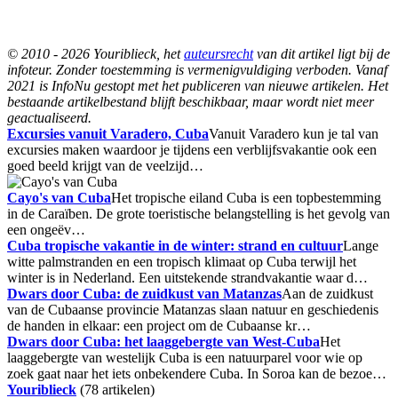
© 2010 - 2026 Youriblieck, het
auteursrecht
van dit artikel ligt bij de
infoteur. Zonder toestemming is vermenigvuldiging verboden. Vanaf
2021 is InfoNu gestopt met het publiceren van nieuwe artikelen. Het
bestaande artikelbestand blijft beschikbaar, maar wordt niet meer
geactualiseerd.
Excursies vanuit Varadero, Cuba
Vanuit Varadero kun je tal van
excursies maken waardoor je tijdens een verblijfsvakantie ook een
goed beeld krijgt van de veelzijd…
Cayo's van Cuba
Het tropische eiland Cuba is een topbestemming
in de Caraïben. De grote toeristische belangstelling is het gevolg van
een ongeëv…
Cuba tropische vakantie in de winter: strand en cultuur
Lange
witte palmstranden en een tropisch klimaat op Cuba terwijl het
winter is in Nederland. Een uitstekende strandvakantie waar d…
Dwars door Cuba: de zuidkust van Matanzas
Aan de zuidkust
van de Cubaanse provincie Matanzas slaan natuur en geschiedenis
de handen in elkaar: een project om de Cubaanse kr…
Dwars door Cuba: het laaggebergte van West-Cuba
Het
laaggebergte van westelijk Cuba is een natuurparel voor wie op
zoek gaat naar het iets onbekendere Cuba. In Soroa kan de bezoe…
Youriblieck
(78 artikelen)