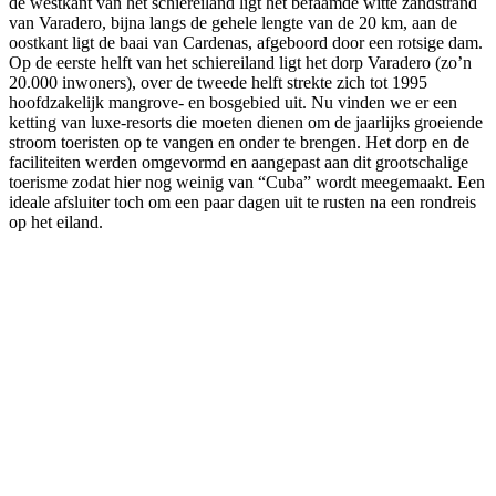
de westkant van het schiereiland ligt het befaamde witte zandstrand
van Varadero, bijna langs de gehele lengte van de 20 km, aan de
oostkant ligt de baai van Cardenas, afgeboord door een rotsige dam.
Op de eerste helft van het schiereiland ligt het dorp Varadero (zo’n
20.000 inwoners), over de tweede helft strekte zich tot 1995
hoofdzakelijk mangrove- en bosgebied uit. Nu vinden we er een
ketting van luxe-resorts die moeten dienen om de jaarlijks groeiende
stroom toeristen op te vangen en onder te brengen. Het dorp en de
faciliteiten werden omgevormd en aangepast aan dit grootschalige
toerisme zodat hier nog weinig van “Cuba” wordt meegemaakt. Een
ideale afsluiter toch om een paar dagen uit te rusten na een rondreis
op het eiland.