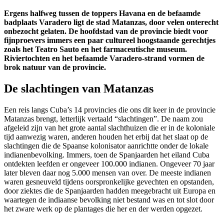
Ergens halfweg tussen de toppers Havana en de befaamde
badplaats Varadero ligt de stad Matanzas, door velen onterecht
onbezocht gelaten. De hoofdstad van de provincie biedt voor
fijnproevers immers een paar cultureel hoogstaande gerechtjes
zoals het Teatro Sauto en het farmaceutische museum.
Riviertochten en het befaamde Varadero-strand vormen de
brok natuur van de provincie.
De slachtingen van Matanzas
Een reis langs Cuba’s 14 provincies die ons dit keer in de provincie
Matanzas brengt, letterlijk vertaald “slachtingen”. De naam zou
afgeleid zijn van het grote aantal slachthuizen die er in de koloniale
tijd aanwezig waren, anderen houden het erbij dat het slaat op de
slachtingen die de Spaanse kolonisator aanrichtte onder de lokale
indianenbevolking. Immers, toen de Spanjaarden het eiland Cuba
ontdekten leefden er ongeveer 100.000 indianen. Ongeveer 70 jaar
later bleven daar nog 5.000 mensen van over. De meeste indianen
waren gesneuveld tijdens oorspronkelijke gevechten en opstanden,
door ziektes die de Spanjaarden hadden meegebracht uit Europa en
waartegen de indiaanse bevolking niet bestand was en tot slot door
het zware werk op de plantages die her en der werden opgezet.