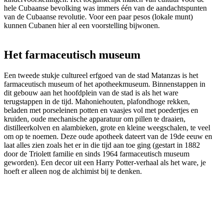
hele Cubaanse bevolking was immers één van de aandachtspunten
van de Cubaanse revolutie. Voor een paar pesos (lokale munt)
kunnen Cubanen hier al een voorstelling bijwonen.
Het farmaceutisch museum
Een tweede stukje cultureel erfgoed van de stad Matanzas is het
farmaceutisch museum of het apotheekmuseum. Binnenstappen in
dit gebouw aan het hoofdplein van de stad is als het ware
terugstappen in de tijd. Mahoniehouten, plafondhoge rekken,
beladen met porseleinen potten en vaasjes vol met poedertjes en
kruiden, oude mechanische apparatuur om pillen te draaien,
distilleerkolven en alambieken, grote en kleine weegschalen, te veel
om op te noemen. Deze oude apotheek dateert van de 19de eeuw en
laat alles zien zoals het er in die tijd aan toe ging (gestart in 1882
door de Triolett familie en sinds 1964 farmaceutisch museum
geworden). Een decor uit een Harry Potter-verhaal als het ware, je
hoeft er alleen nog de alchimist bij te denken.