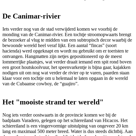
De Canimar-rivier
Iets verder nog van de stad verwijderd komen we voorbij de
monding van de Canimar-rivier. Een tochtje stroomopwaarts brengt
de bezoeker al vlug te midden van een subtropisch decor waarbij de
bewoonde wereld heel veraf lijkt. Een aantal “fincas” (soort
hacienda) werd opgeknapt en wordt nu gebruikt om er toeristen te
ontvangen. Hangmatten zijn netjes gepositioneerd op de meest
lommerrijke plaatsjes, wat verder draait iemand een spit rond boven
een groot houtskoolvuur, het speenvarkentje is bijna gaar, kajakken
nodigen uit om nog wat verder de rivier op te varen, paarden staan
klaar voor een tochtje om u helemaal te laten opgaan in de wereld
van de Cubaanse cowboy, de “guajiro”.
Het "mooiste strand ter wereld"
Nog iets verder oostwaarts in de provincie komen we bij de
badplaats Varadero, gelegen op het schiereiland van Hicacos. Het
schiereiland is een vingervormige uitstulping van ongeveer 20 km
lang en maximaal 500 meter breed. Water is dus steeds dichtbij. Aan