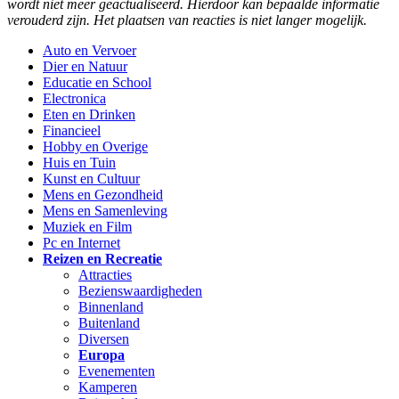
wordt niet meer geactualiseerd. Hierdoor kan bepaalde informatie
verouderd zijn. Het plaatsen van reacties is niet langer mogelijk.
Auto en Vervoer
Dier en Natuur
Educatie en School
Electronica
Eten en Drinken
Financieel
Hobby en Overige
Huis en Tuin
Kunst en Cultuur
Mens en Gezondheid
Mens en Samenleving
Muziek en Film
Pc en Internet
Reizen en Recreatie
Attracties
Bezienswaardigheden
Binnenland
Buitenland
Diversen
Europa
Evenementen
Kamperen