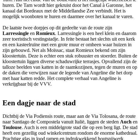
huren. De Tarn wordt hier gekruist door het Canal à Garonne, het
kanaal dat Bordeaux met de Middellandse Zee verbindt. Het is
mogelijk woonboten te huren en daarmee over het kanaal te varen.
De laatste twee dorpjes op dit gedeelte van de route zijn
Larressingle
en
Romieux
. Larressingle is een heel klein en daarom
zeer toeristisch vestingstadje. In feite bestaat het slechts uit een kerk
en een kasteelruïne met een grote muur er omheen waar huizen in
zijn gebouwd. Net als Moïssac, staat Romieux bekend om zijn
kloostertuin. Deze is echter een stuk robuuster en stoerder. Buiten de
kloostertuin liggen diverse schaduwrijke terrasjes. Opvallend zijn de
talloze beelden van katten in de raamkozijnen, tegen de muren en op
de daken die verwijzen naar de legende van Angeline die het dorp
met haar katten redde. Het complete verhaal van Angeline is
verkrijgbaar bij de VVV.
Een dagje naar de stad
Dichtbij de Via Podiensis route, maar aan de Via Tolosana, de route
naar Santiago de Compostela vanuit Italië, liggen de steden
Auch
en
Toulouse
. Auch is een middelgrote stad die op een berg ligt. De stad
heeft een gezellig oud winkelcentrum rondom de enorme kathedraal.
Prachtige glas in lood ramen en indrukwekkend houtsnijwerk