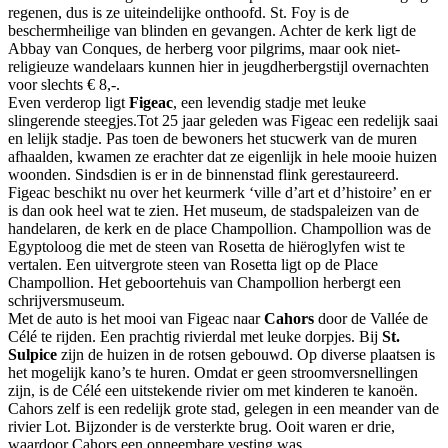
regenen, dus is ze uiteindelijke onthoofd. St. Foy is de
beschermheilige van blinden en gevangen. Achter de kerk ligt de
Abbay van Conques, de herberg voor pilgrims, maar ook niet-
religieuze wandelaars kunnen hier in jeugdherbergstijl overnachten
voor slechts € 8,-.
Even verderop ligt
Figeac
, een levendig stadje met leuke
slingerende steegjes.Tot 25 jaar geleden was Figeac een redelijk saai
en lelijk stadje. Pas toen de bewoners het stucwerk van de muren
afhaalden, kwamen ze erachter dat ze eigenlijk in hele mooie huizen
woonden. Sindsdien is er in de binnenstad flink gerestaureerd.
Figeac beschikt nu over het keurmerk ‘ville d’art et d’histoire’ en er
is dan ook heel wat te zien. Het museum, de stadspaleizen van de
handelaren, de kerk en de place Champollion. Champollion was de
Egyptoloog die met de steen van Rosetta de hiëroglyfen wist te
vertalen. Een uitvergrote steen van Rosetta ligt op de Place
Champollion. Het geboortehuis van Champollion herbergt een
schrijversmuseum.
Met de auto is het mooi van Figeac naar
Cahors
door de Vallée de
Célé te rijden. Een prachtig rivierdal met leuke dorpjes. Bij
St.
Sulpice
zijn de huizen in de rotsen gebouwd. Op diverse plaatsen is
het mogelijk kano’s te huren. Omdat er geen stroomversnellingen
zijn, is de Célé een uitstekende rivier om met kinderen te kanoën.
Cahors zelf is een redelijk grote stad, gelegen in een meander van de
rivier Lot. Bijzonder is de versterkte brug. Ooit waren er drie,
waardoor Cahors een onneembare vesting was.