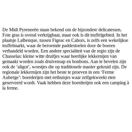
De Midi Pyreneeën staan bekend om de bijzondere delicatessen.
Foie gras is overal verkrijgbaar, maar ook is dit truffelgebied. In het
plaatsje Lalbenque, tussen Figeac en Cahors, is zelfs een wekelijkse
truffelmarkt, waar de beroemde paddestoelen door de boeren
verhandeld worden. Een andere specialiteit van de regio zijn de
Chasselas: kleine witte druifjes waar heerlijke lekkernijen van
gemaakt worden zoals druivensap en bonbons. Aan te bevelen zijn
ook de ‘aligot’, worstjes die op traditionele manier gekruid zijn. De
regionale lekkernijen zijn het beste te proeven in een ‘Ferme
Auberge’: boerderijen met eethuisjes waar zelfgekweekt eten
geserveerd wordt. Vaak hebben deze boerderijen ook een camping à
la ferme.