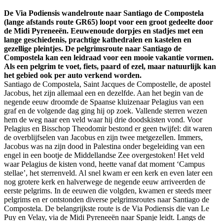
De Via Podiensis wandelroute naar Santiago de Compostela
(lange afstands route GR65) loopt voor een groot gedeelte door
de Midi Pyreneeën. Eeuwenoude dorpjes en stadjes met een
lange geschiedenis, prachtige kathedralen en kastelen en
gezellige pleintjes. De pelgrimsroute naar Santiago de
Compostela kan een leidraad voor een mooie vakantie vormen.
Als een pelgrim te voet, fiets, paard of ezel, maar natuurlijk kan
het gebied ook per auto verkend worden.
Santiago de Compostela, Saint Jacques de Compostelle, de apostel
Jacobus, het zijn allemaal een en dezelfde. Aan het begin van de
negende eeuw droomde de Spaanse kluizenaar Pelagius van een
graf en de volgende dag ging hij op zoek. Vallende sterren wezen
hem de weg naar een veld waar hij drie doodskisten vond. Voor
Pelagius en Bisschop Theodomir bestond er geen twijfel: dit waren
de overblijfselen van Jacobus en zijn twee metgezellen. Immers,
Jacobus was na zijn dood in Palestina onder begeleiding van een
engel in een bootje de Middellandse Zee overgestoken! Het veld
waar Pelagius de kisten vond, heette vanaf dat moment ‘Campus
stellae’, het sterrenveld. Al snel kwam er een kerk en even later een
nog grotere kerk en halverwege de negende eeuw arriveerden de
eerste pelgrims. In de eeuwen die volgden, kwamen er steeds meer
pelgrims en er ontstonden diverse pelgrimsroutes naar Santiago de
Compostela. De belangrijkste route is de Via Podiensis die van Le
Puy en Velay, via de Midi Pyreneeën naar Spanje leidt. Langs de