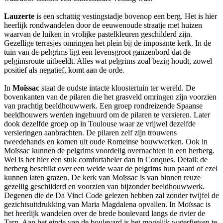
Lauzerte
is een schattig vestingstadje bovenop een berg. Het is hier
heerlijk rondwandelen door de eeuwenoude straatje met huizen
waarvan de luiken in vrolijke pastelkleuren geschilderd zijn.
Gezellige terrasjes omringen het plein bij de imposante kerk. In de
tuin van de pelgrims ligt een levensgroot ganzenbord dat de
pelgimsroute uitbeeldt. Alles wat pelgrims zoal bezig houdt, zowel
positief als negatief, komt aan de orde.
In
Moïssac
staat de oudste intacte kloostertuin ter wereld. De
bovenkanten van de pilaren die het grasveld omringen zijn voorzien
van prachtig beeldhouwwerk. Een groep rondreizende Spaanse
beeldhouwers werden ingehuurd om de pilaren te versieren. Later
dook dezelfde groep op in Toulouse waar ze vrijwel dezelfde
versieringen aanbrachten. De pilaren zelf zijn trouwens
tweedehands en komen uit oude Romeinse bouwwerken. Ook in
Moïssac kunnen de pelgrims voordelig overnachten in een herberg.
Wel is het hier een stuk comfortabeler dan in Conques. Detail: de
herberg beschikt over een weide waar de pelgrims hun paard of ezel
kunnen laten grazen. De kerk van Moïssac is van binnen reuze
gezellig geschilderd en voorzien van bijzonder beeldhouwwerk.
Degenen die de Da Vinci Code gelezen hebben zal zonder twijfel de
gezichtsuitdrukking van Maria Magdalena opvallen. In Moïssac is
het heerlijk wandelen over de brede boulevard langs de rivier de
Tarn. Aan het einde van de boulevard is het mogelijk waterfietsen te