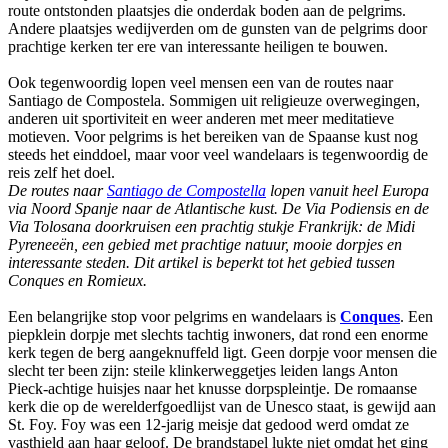
route ontstonden plaatsjes die onderdak boden aan de pelgrims.
Andere plaatsjes wedijverden om de gunsten van de pelgrims door
prachtige kerken ter ere van interessante heiligen te bouwen.
Ook tegenwoordig lopen veel mensen een van de routes naar
Santiago de Compostela. Sommigen uit religieuze overwegingen,
anderen uit sportiviteit en weer anderen met meer meditatieve
motieven. Voor pelgrims is het bereiken van de Spaanse kust nog
steeds het einddoel, maar voor veel wandelaars is tegenwoordig de
reis zelf het doel.
De routes naar
Santiago de Compostella
lopen vanuit heel Europa
via Noord Spanje naar de Atlantische kust. De Via Podiensis en de
Via Tolosana doorkruisen een prachtig stukje Frankrijk: de Midi
Pyreneeën, een gebied met prachtige natuur, mooie dorpjes en
interessante steden. Dit artikel is beperkt tot het gebied tussen
Conques en Romieux.
Een belangrijke stop voor pelgrims en wandelaars is
Conques
. Een
piepklein dorpje met slechts tachtig inwoners, dat rond een enorme
kerk tegen de berg aangeknuffeld ligt. Geen dorpje voor mensen die
slecht ter been zijn: steile klinkerweggetjes leiden langs Anton
Pieck-achtige huisjes naar het knusse dorpspleintje. De romaanse
kerk die op de werelderfgoedlijst van de Unesco staat, is gewijd aan
St. Foy. Foy was een 12-jarig meisje dat gedood werd omdat ze
vasthield aan haar geloof. De brandstapel lukte niet omdat het ging