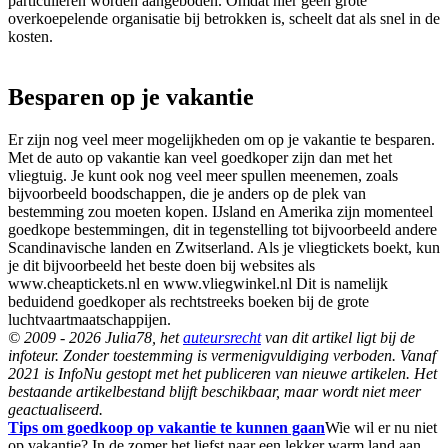
particulieren worden aangeboden. Omdat hier geen grote
overkoepelende organisatie bij betrokken is, scheelt dat als snel in de
kosten.
Besparen op je vakantie
Er zijn nog veel meer mogelijkheden om op je vakantie te besparen.
Met de auto op vakantie kan veel goedkoper zijn dan met het
vliegtuig. Je kunt ook nog veel meer spullen meenemen, zoals
bijvoorbeeld boodschappen, die je anders op de plek van
bestemming zou moeten kopen. IJsland en Amerika zijn momenteel
goedkope bestemmingen, dit in tegenstelling tot bijvoorbeeld andere
Scandinavische landen en Zwitserland. Als je vliegtickets boekt, kun
je dit bijvoorbeeld het beste doen bij websites als
www.cheaptickets.nl en www.vliegwinkel.nl Dit is namelijk
beduidend goedkoper als rechtstreeks boeken bij de grote
luchtvaartmaatschappijen.
© 2009 - 2026 Julia78, het
auteursrecht
van dit artikel ligt bij de
infoteur. Zonder toestemming is vermenigvuldiging verboden. Vanaf
2021 is InfoNu gestopt met het publiceren van nieuwe artikelen. Het
bestaande artikelbestand blijft beschikbaar, maar wordt niet meer
geactualiseerd.
Tips om goedkoop op vakantie te kunnen gaan
Wie wil er nu niet
op vakantie? In de zomer het liefst naar een lekker warm land aan