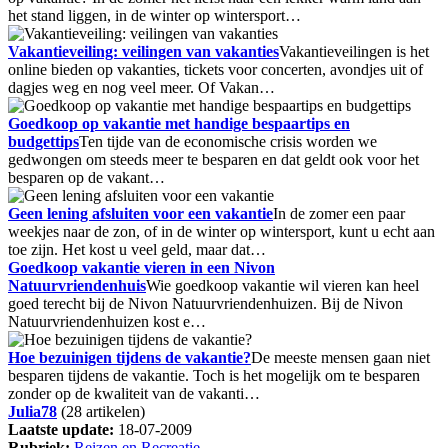
het stand liggen, in de winter op wintersport…
Vakantieveiling: veilingen van vakanties
Vakantieveilingen is het
online bieden op vakanties, tickets voor concerten, avondjes uit of
dagjes weg en nog veel meer. Of Vakan…
Goedkoop op vakantie met handige bespaartips en
budgettips
Ten tijde van de economische crisis worden we
gedwongen om steeds meer te besparen en dat geldt ook voor het
besparen op de vakant…
Geen lening afsluiten voor een vakantie
In de zomer een paar
weekjes naar de zon, of in de winter op wintersport, kunt u echt aan
toe zijn. Het kost u veel geld, maar dat…
Goedkoop vakantie vieren in een Nivon
Natuurvriendenhuis
Wie goedkoop vakantie wil vieren kan heel
goed terecht bij de Nivon Natuurvriendenhuizen. Bij de Nivon
Natuurvriendenhuizen kost e…
Hoe bezuinigen tijdens de vakantie?
De meeste mensen gaan niet
besparen tijdens de vakantie. Toch is het mogelijk om te besparen
zonder op de kwaliteit van de vakanti…
Julia78
(28 artikelen)
Laatste update:
18-07-2009
Rubriek:
Reizen en Recreatie