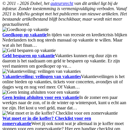
© 2011 - 2026 Dobel, het
auteursrecht
van dit artikel ligt bij de
infoteur. Zonder toestemming is vermenigvuldiging verboden. Vanaf
2021 is InfoNu gestopt met het publiceren van nieuwe artikelen. Het
bestaande artikelbestand blijft beschikbaar, maar wordt niet meer
geactualiseerd.
Goedkoop op vakantie
In tijden van recessie en kredietcrisis blijken
Nederlanders toch nog steeds massaal op vakantie te willen. Maar
wat als het finan…
Geld besparen op vakantie
Vakanties kunnen erg duur zijn en
daarom is het raadzaam om geld te besparen op vakantie. Er zijn
veel manieren om goedkoper op va…
Vakantieveiling: veilingen van vakanties
Vakantieveilingen is het
online bieden op vakanties, tickets voor concerten, avondjes uit of
dagjes weg en nog veel meer. Of Vakan…
Geen lening afsluiten voor een vakantie
In de zomer een paar
weekjes naar de zon, of in de winter op wintersport, kunt u echt aan
toe zijn. Het kost u veel geld, maar dat…
Wat moet er in die koffer? Checklist voor een
zomervakantie
Weet jij ook nooit wat je allemaal in je koffer moet
stoppen voor een zomervakantie? Hier een handige checklist om