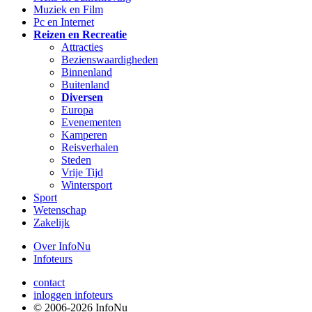
Muziek en Film
Pc en Internet
Reizen en Recreatie
Attracties
Bezienswaardigheden
Binnenland
Buitenland
Diversen
Europa
Evenementen
Kamperen
Reisverhalen
Steden
Vrije Tijd
Wintersport
Sport
Wetenschap
Zakelijk
Over InfoNu
Infoteurs
contact
inloggen infoteurs
© 2006-2026 InfoNu