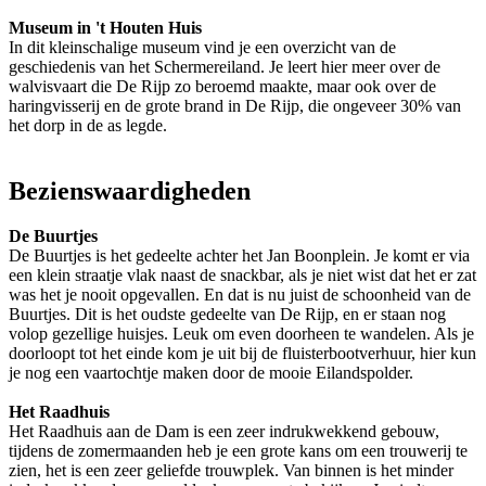
Museum in 't Houten Huis
In dit kleinschalige museum vind je een overzicht van de
geschiedenis van het Schermereiland. Je leert hier meer over de
walvisvaart die De Rijp zo beroemd maakte, maar ook over de
haringvisserij en de grote brand in De Rijp, die ongeveer 30% van
het dorp in de as legde.
Bezienswaardigheden
De Buurtjes
De Buurtjes is het gedeelte achter het Jan Boonplein. Je komt er via
een klein straatje vlak naast de snackbar, als je niet wist dat het er zat
was het je nooit opgevallen. En dat is nu juist de schoonheid van de
Buurtjes. Dit is het oudste gedeelte van De Rijp, en er staan nog
volop gezellige huisjes. Leuk om even doorheen te wandelen. Als je
doorloopt tot het einde kom je uit bij de fluisterbootverhuur, hier kun
je nog een vaartochtje maken door de mooie Eilandspolder.
Het Raadhuis
Het Raadhuis aan de Dam is een zeer indrukwekkend gebouw,
tijdens de zomermaanden heb je een grote kans om een trouwerij te
zien, het is een zeer geliefde trouwplek. Van binnen is het minder