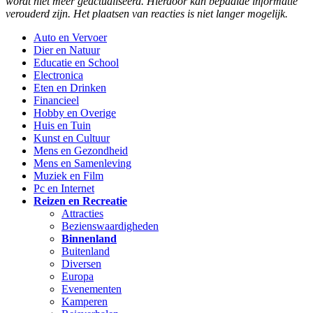
wordt niet meer geactualiseerd. Hierdoor kan bepaalde informatie
verouderd zijn. Het plaatsen van reacties is niet langer mogelijk.
Auto en Vervoer
Dier en Natuur
Educatie en School
Electronica
Eten en Drinken
Financieel
Hobby en Overige
Huis en Tuin
Kunst en Cultuur
Mens en Gezondheid
Mens en Samenleving
Muziek en Film
Pc en Internet
Reizen en Recreatie
Attracties
Bezienswaardigheden
Binnenland
Buitenland
Diversen
Europa
Evenementen
Kamperen