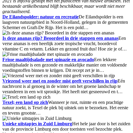
2021 is InfoNu gestopt met het publiceren van nieuwe artikelen. Het
bestaande artikelbestand blijft beschikbaar, maar wordt niet meer
geactualiseerd.
De Eilandspolder: natuur en recreatie
De Eilandspolder is een
laagveen natuurgebied in Noord-Holland, gelegen in de gemeenten
Schermer en Graft-De Rijp. Het is een pold…
Is deze ananas rijp? Beoordeel in drie stappen een ananas
Een
verse ananas is een heerlijk zoete tropische vrucht, boordevol
vitamine C en vetarm. Lekker en gezond fruit dus! Hoe zie je of…
Frisse maaltijdsalade met spinazie en avocado
Een lekkere
maaltijdsalade is een gezonde en makkelijke manier om voldoende
voedingstoffen binnen te krijgen. Dit recept zet je in…
Vriezend weer met en zonder mist geeft verschillen in rijp
Eén
nachtvorst is al genoeg in de winter om het groene landschap te
veranderen in een wit sprookje. Het heeft niet gesneeuwd en t…
Texel; een land op zich
Wanneer je rust, ruimte en een prachtige
natuur zoekt, is Texel de plek bij uitstek om te bezoeken. Het eerste
en tevens grootste…
Unieke uitstapjes in Zuid Limburg
Het hele jaar door is het zuiden
van de provincie Limburg een door toeristen veel bezochte plek.