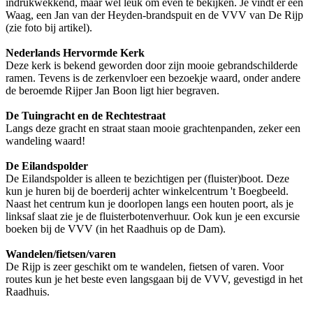
indrukwekkend, maar wel leuk om even te bekijken. Je vindt er een
Waag, een Jan van der Heyden-brandspuit en de VVV van De Rijp
(zie foto bij artikel).
Nederlands Hervormde Kerk
Deze kerk is bekend geworden door zijn mooie gebrandschilderde
ramen. Tevens is de zerkenvloer een bezoekje waard, onder andere
de beroemde Rijper Jan Boon ligt hier begraven.
De Tuingracht en de Rechtestraat
Langs deze gracht en straat staan mooie grachtenpanden, zeker een
wandeling waard!
De Eilandspolder
De Eilandspolder is alleen te bezichtigen per (fluister)boot. Deze
kun je huren bij de boerderij achter winkelcentrum 't Boegbeeld.
Naast het centrum kun je doorlopen langs een houten poort, als je
linksaf slaat zie je de fluisterbotenverhuur. Ook kun je een excursie
boeken bij de VVV (in het Raadhuis op de Dam).
Wandelen/fietsen/varen
De Rijp is zeer geschikt om te wandelen, fietsen of varen. Voor
routes kun je het beste even langsgaan bij de VVV, gevestigd in het
Raadhuis.