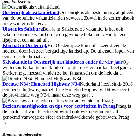
geactualiseerd.
Oostenrijk als vakantieland
Oostenrijk is als bestemming altijd één
van de populaire vakantielanden geweest. Zowel in de zomer alsook
in de winter is het er…
Uitstapjes Salzburg
Ben je in Salzburg op vakantie, is het ook
zeker de moeite waard om te omgeving te bekennen. Hierbij een
lijstje met een aantal ui…
Klimaat in Oostenrijk
Het Oostenrijkse klimaat is zeer divers te
noemen door het zeer bergachtige landschap. De uitersten lopen van
een arctisch klimaat…
Skivakantie in Oostenrijk met kinderen onder de vier jaar
Op
wintersportvakantie met kinderen onder de vier jaar kan heel goed.
Sterker nog, meestal vinden ze het fantastisch om de hele da…
Drentse N34: Hunebed Highway N34
Nederland heeft sinds 2018
een heuse highway, namelijk de Hunebed Highway. Dit was eerst
de provinciale weg N34, maar deze weg gaa…
Bezienswaardigheden en tips voor activiteiten in Praag
Praag is
de hoofdstad van Tsjechië en wordt ook wel de gouden stad
genoemd vanwege de sfeer en indrukwekkende gebouwen. Praag
is…
Bronnen en referenties