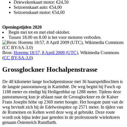
Driewekenkaart motor: €24,50
Seizoenskaart auto: €54,00
Seizoenskaart motor: €54,00
Openingstijden 2020
Begin mei tot en met eind oktober.
Tussen 18.00 en 8.00 is het voor motoren verboden.
Bron:
Horemu 18:57, 8 April 2009 (UTC)
, Wikimedia Commons
(
CC BY-SA-3.0
)
Grossglockner Hochalpenstrasse
De 48 kilometer lange hochalpenstrasse met 36 haarspeldbochten is
de langste panoramaweg in Karinthië. De weg begint bij Fusch op
1188 meter en eindigt bij Heiligenblut op 1288 meter. Tijdens deze
panoramaweg kun je afslaan naar de Grossglockner en de Kaïser
Frans Josephs höhe op 2369 meter hoogte. Het hoogste punt van de
weg bevindt zich bij de Edelweisspitze op 2571 meter. In tijden van
de Romeinen en Kelten werd deze weg al gebruikt. Deze route
wordt ook bijna ieder jaar gereden in de professionele wielerkoers
genaam Östenreich Rundfarth.