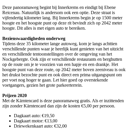
Deze panoramaweg begint bij Innerkrems en eindigt bij Ebene
Reicenau. Natuurlijk is andersom ook een optie. Deze straat is
vijfendertig kilometer lang. Bij Innerkrems begin je op 1500 meter
hoogte en het hoogste punt op deze rit bevindt zich op 2042 meter
hoogte. Dit alles is met eigen auto te bereiken.
Bezienswaardigheden onderweg
Tijdens deze 35 kilometer lange autoweg, kom je langs achttien
verschillende punten waar je heerlijk kunt genieten van het uitzicht
en verschillende tentoonstellingen over de omgeving van het
Nockgebergte. Ook zijn er verschillende restaurants en berghutten
op de route om je te voorzien van een hapje en een drankje. Het
hoogste punt van deze route, op 2042 meter boven zeeniveau is ook
het drukst bezochte punt en ook direct een prima uitgangspunt om
per voet nog hoger te gaan. Let hier goed op overstekende
voetgangers, gezien het grote parkeerterrein.
Prijzen 2020
Met de Kärntencard is deze panoramaweg gratis. Als er inzittenden
zijn zonder Kärntencard dan zijn de kosten €5,00 per persoon.
Dagkaart auto: €19,50
Dagkaart motor: €13,00
Driewekenkaart auto: €32,00