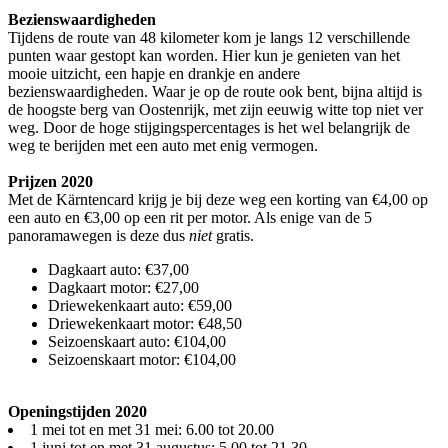
Bezienswaardigheden
Tijdens de route van 48 kilometer kom je langs 12 verschillende
punten waar gestopt kan worden. Hier kun je genieten van het
mooie uitzicht, een hapje en drankje en andere
bezienswaardigheden. Waar je op de route ook bent, bijna altijd is
de hoogste berg van Oostenrijk, met zijn eeuwig witte top niet ver
weg. Door de hoge stijgingspercentages is het wel belangrijk de
weg te berijden met een auto met enig vermogen.
Prijzen 2020
Met de Kärntencard krijg je bij deze weg een korting van €4,00 op
een auto en €3,00 op een rit per motor. Als enige van de 5
panoramawegen is deze dus
niet
gratis.
Dagkaart auto: €37,00
Dagkaart motor: €27,00
Driewekenkaart auto: €59,00
Driewekenkaart motor: €48,50
Seizoenskaart auto: €104,00
Seizoenskaart motor: €104,00
Openingstijden 2020
1 mei tot en met 31 mei: 6.00 tot 20.00
1 juni tot en met 31 augustus: 5.00 tot 21.30