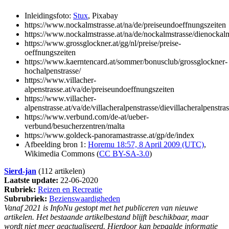
Inleidingsfoto:
Stux
, Pixabay
https://www.nockalmstrasse.at/na/de/preiseundoeffnungszeiten
https://www.nockalmstrasse.at/na/de/nockalmstrasse/dienockal
https://www.grossglockner.at/gg/nl/preise/preise-
oeffnungszeiten
https://www.kaerntencard.at/sommer/bonusclub/grossglockner-
hochalpenstrasse/
https://www.villacher-
alpenstrasse.at/va/de/preiseundoeffnungszeiten
https://www.villacher-
alpenstrasse.at/va/de/villacheralpenstrasse/dievillacheralpenstra
https://www.verbund.com/de-at/ueber-
verbund/besucherzentren/malta
https://www.goldeck-panoramastrasse.at/gp/de/index
Afbeelding bron 1:
Horemu 18:57, 8 April 2009 (UTC)
,
Wikimedia Commons (
CC BY-SA-3.0
)
Sierd-jan
(112 artikelen)
Laatste update:
22-06-2020
Rubriek:
Reizen en Recreatie
Subrubriek:
Bezienswaardigheden
Vanaf 2021 is InfoNu gestopt met het publiceren van nieuwe
artikelen. Het bestaande artikelbestand blijft beschikbaar, maar
wordt niet meer geactualiseerd. Hierdoor kan bepaalde informatie