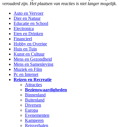
verouderd zijn. Het plaatsen van reacties is niet langer mogelijk.
Auto en Vervoer
Dier en Natuur
Educatie en School
Electronica
Eten en Drinken
Financieel
Hobby en Overige
Huis en Tuin
Kunst en Cultuur
Mens en Gezondheid
Mens en Samenleving
Muziek en Film
Pc en Internet
Reizen en Recreatie
Attracties
Bezienswaardigheden
Binnenland
Buitenland
Diversen
Europa
Evenementen
Kamperen
Reisverhalen