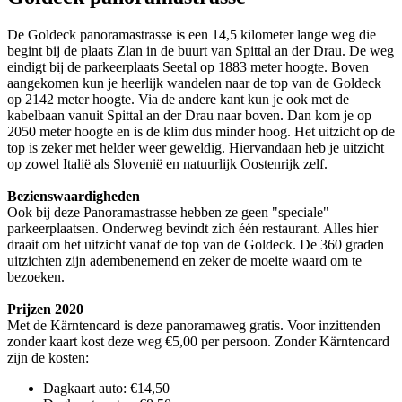
De Goldeck panoramastrasse is een 14,5 kilometer lange weg die
begint bij de plaats Zlan in de buurt van Spittal an der Drau. De weg
eindigt bij de parkeerplaats Seetal op 1883 meter hoogte. Boven
aangekomen kun je heerlijk wandelen naar de top van de Goldeck
op 2142 meter hoogte. Via de andere kant kun je ook met de
kabelbaan vanuit Spittal an der Drau naar boven. Dan kom je op
2050 meter hoogte en is de klim dus minder hoog. Het uitzicht op de
top is zeker met helder weer geweldig. Hiervandaan heb je uitzicht
op zowel Italië als Slovenië en natuurlijk Oostenrijk zelf.
Bezienswaardigheden
Ook bij deze Panoramastrasse hebben ze geen "speciale"
parkeerplaatsen. Onderweg bevindt zich één restaurant. Alles hier
draait om het uitzicht vanaf de top van de Goldeck. De 360 graden
uitzichten zijn adembenemend en zeker de moeite waard om te
bezoeken.
Prijzen 2020
Met de Kärntencard is deze panoramaweg gratis. Voor inzittenden
zonder kaart kost deze weg €5,00 per persoon. Zonder Kärntencard
zijn de kosten:
Dagkaart auto: €14,50